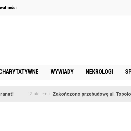
ywatności
 CHARYTATYWNE
WYWIADY
NEKROLOGI
S
anat!
Zakończono przebudowę ul. Topolowe
2 lata temu