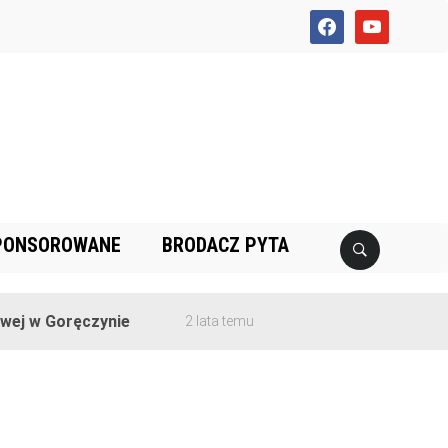
facebook
youtube
PONSOROWANE
BRODACZ PYTA
j w Goręczynie
2 lata temu