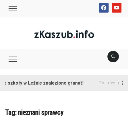
facebook
youtube
ie szkoły w Leźnie znaleziono granat!
Zak
2 lata temu
Tag:
nieznani sprawcy