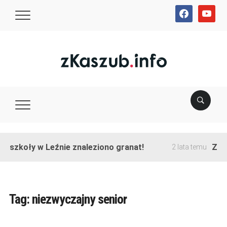
facebook
youtube
e szkoły w Leźnie znaleziono granat!
Zako
2 lata temu
Tag:
niezwyczajny senior