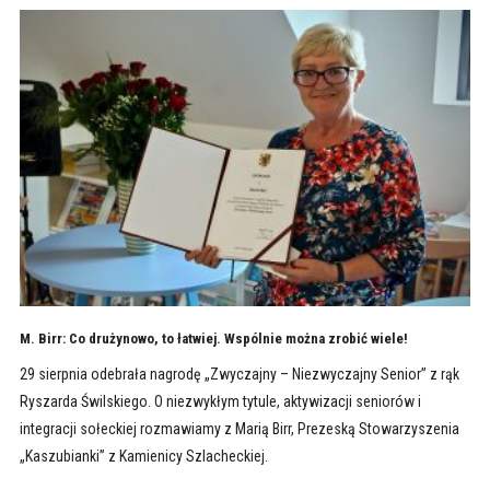
M. Birr: Co drużynowo, to łatwiej. Wspólnie można zrobić wiele!
29 sierpnia odebrała nagrodę „Zwyczajny – Niezwyczajny Senior” z rąk
Ryszarda Świlskiego. O niezwykłym tytule, aktywizacji seniorów i
integracji sołeckiej rozmawiamy z Marią Birr, Prezeską Stowarzyszenia
„Kaszubianki” z Kamienicy Szlacheckiej.