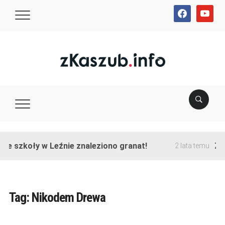
facebook
youtube
ie szkoły w Leźnie znaleziono granat!
Zak
2 lata temu
Tag:
Nikodem Drewa