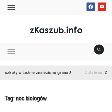
facebook
youtube
e szkoły w Leźnie znaleziono granat!
Zako
2 lata temu
Tag:
noc biologów