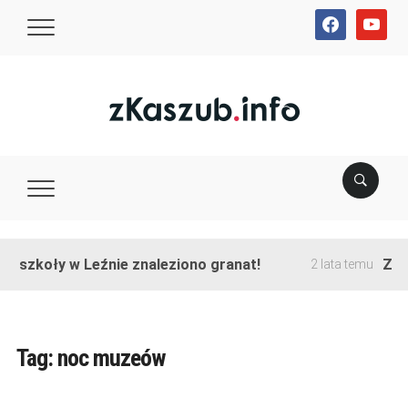
facebook
youtube
e szkoły w Leźnie znaleziono granat!
Zako
2 lata temu
Tag:
noc muzeów