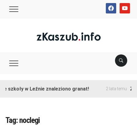
facebook
youtube
ie szkoły w Leźnie znaleziono granat!
Zak
2 lata temu
Tag:
noclegi