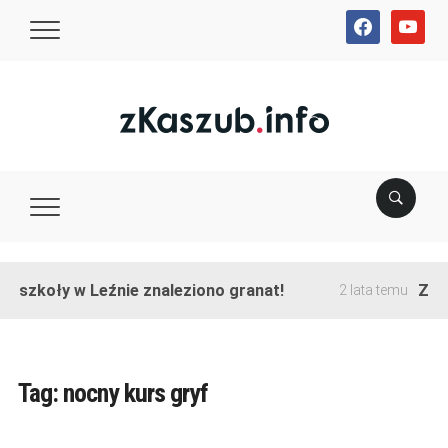
facebook
youtube
e szkoły w Leźnie znaleziono granat!
Zako
2 lata temu
Tag:
nocny kurs gryf