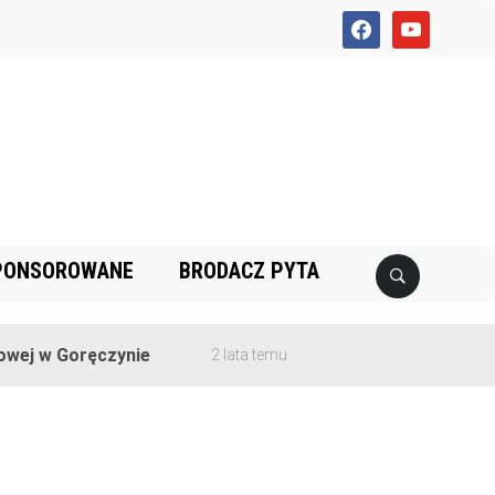
facebook
youtube
PONSOROWANE
BRODACZ PYTA
wej w Goręczynie
2 lata temu