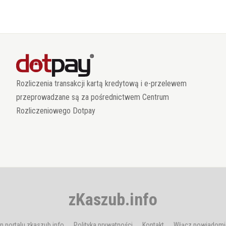
Rozliczenia transakcji kartą kredytową i e-przelewem
przeprowadzane są za pośrednictwem Centrum
Rozliczeniowego Dotpay
zKaszub.info
n portalu zkaszub.info
Polityka prywatności
Kontakt
Włącz powiadomi