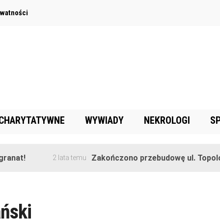
ywatności
 CHARYTATYWNE
WYWIADY
NEKROLOGI
S
ranat!
Zakończono przebudowę ul. Topolo
2 lata temu
ński