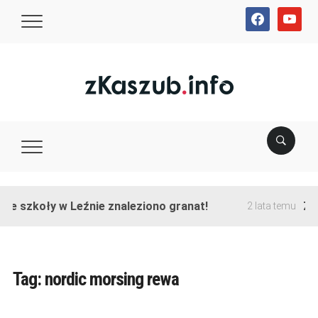
facebook
youtube
ie szkoły w Leźnie znaleziono granat!
Zak
2 lata temu
Tag:
nordic morsing rewa