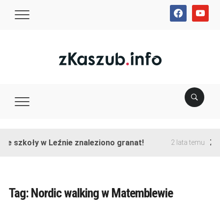
facebook
youtube
ie szkoły w Leźnie znaleziono granat!
Zak
2 lata temu
Tag:
Nordic walking w Matemblewie