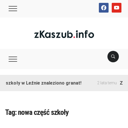
facebook
youtube
e szkoły w Leźnie znaleziono granat!
Zako
2 lata temu
Tag:
nowa część szkoły