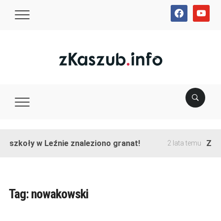
facebook
youtube
e szkoły w Leźnie znaleziono granat!
Zako
2 lata temu
Tag:
nowakowski