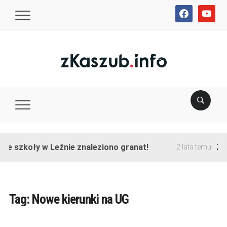
facebook
youtube
nie szkoły w Leźnie znaleziono granat!
Zak
2 lata temu
Tag:
Nowe kierunki na UG