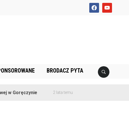
facebook
youtube
PONSOROWANE
BRODACZ PYTA
j w Goręczynie
2 lata temu