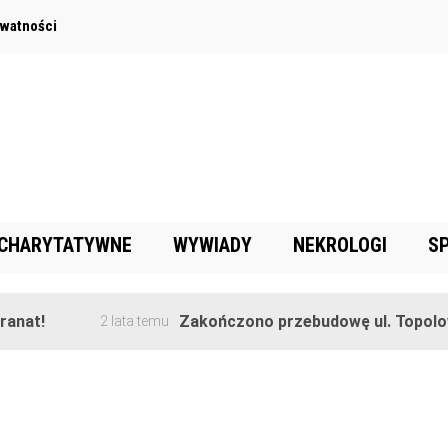
ywatności
 CHARYTATYWNE
WYWIADY
NEKROLOGI
S
nat!
Zakończono przebudowę ul. Topolowe
2 lata temu