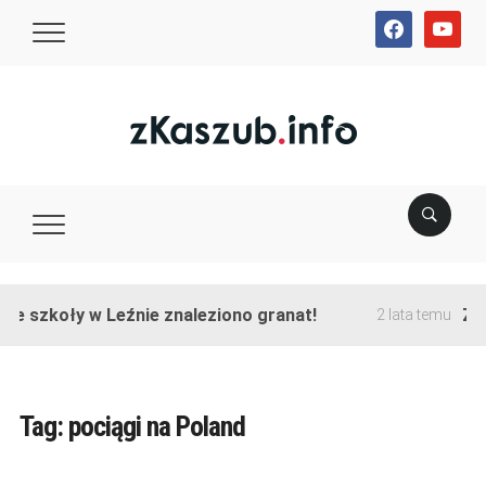
facebook
youtube
ie szkoły w Leźnie znaleziono granat!
Zak
2 lata temu
Tag:
pociągi na Poland