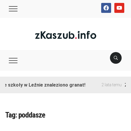
facebook
youtube
ie szkoły w Leźnie znaleziono granat!
Zak
2 lata temu
Tag:
poddasze