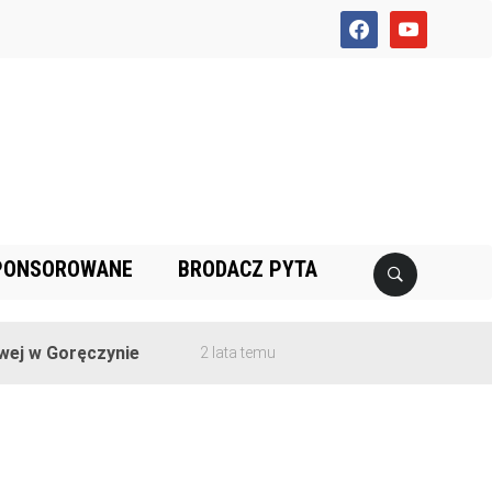
facebook
youtube
PONSOROWANE
BRODACZ PYTA
j w Goręczynie
2 lata temu