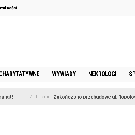
ywatności
 CHARYTATYWNE
WYWIADY
NEKROLOGI
S
nat!
Zakończono przebudowę ul. Topolowe
2 lata temu