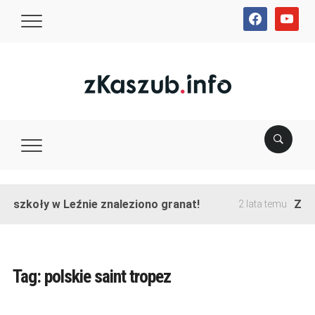
facebook
youtube
e szkoły w Leźnie znaleziono granat!
Zako
2 lata temu
Tag:
polskie saint tropez