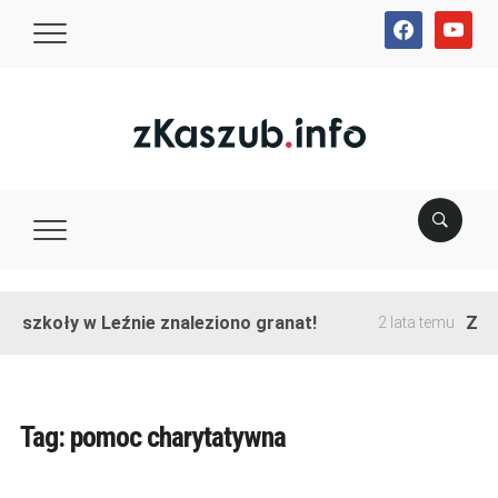
facebook
youtube
e szkoły w Leźnie znaleziono granat!
Zako
2 lata temu
Tag:
pomoc charytatywna