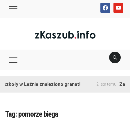
facebook
youtube
zkoły w Leźnie znaleziono granat!
Zakończ
2 lata temu
Tag:
pomorze biega