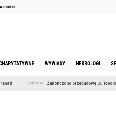
ywatności
 CHARYTATYWNE
WYWIADY
NEKROLOGI
S
anat!
Zakończono przebudowę ul. Topolow
2 lata temu