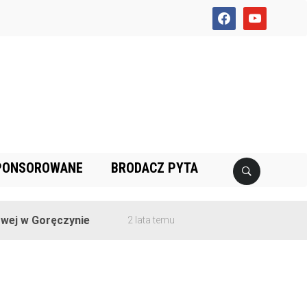
facebook
youtube
PONSOROWANE
BRODACZ PYTA
ej w Goręczynie
2 lata temu