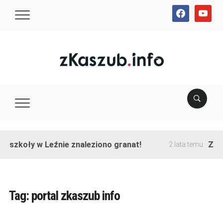
facebook
youtube
e szkoły w Leźnie znaleziono granat!
Zako
2 lata temu
Tag:
portal zkaszub info