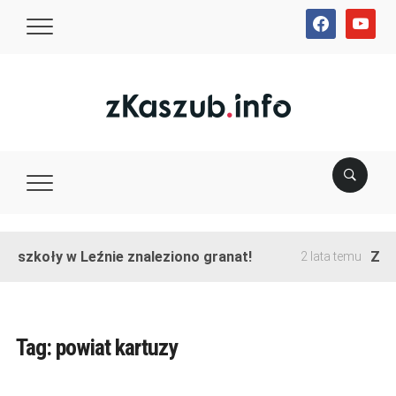
facebook
youtube
e szkoły w Leźnie znaleziono granat!
Zakoń
2 lata temu
Tag:
powiat kartuzy