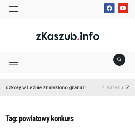
facebook
youtube
e szkoły w Leźnie znaleziono granat!
Zako
2 lata temu
Tag:
powiatowy konkurs