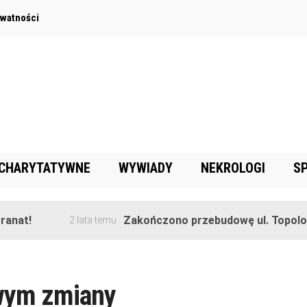
ywatności
 CHARYTATYWNE
WYWIADY
NEKROLOGI
S
anat!
Zakończono przebudowę ul. Topolow
2 lata temu
wym zmiany