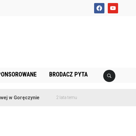
facebook
youtube
PONSOROWANE
BRODACZ PYTA
ej w Goręczynie
2 lata temu