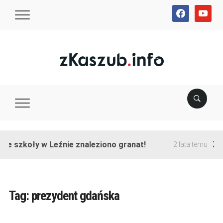
facebook
youtube
ie szkoły w Leźnie znaleziono granat!
Zak
2 lata temu
Tag:
prezydent gdańska