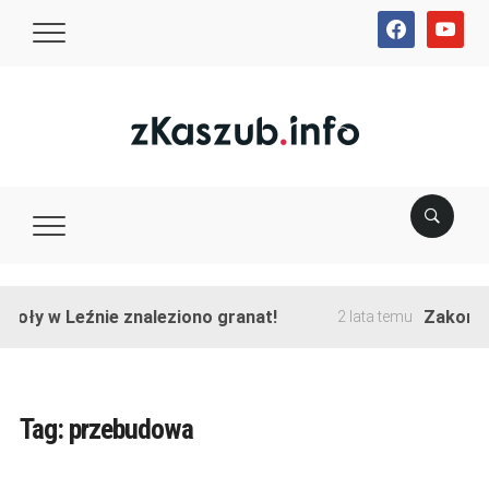
facebook
youtube
ły w Leźnie znaleziono granat!
Zakończono
2 lata temu
Tag:
przebudowa