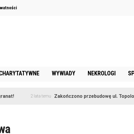
ywatności
 CHARYTATYWNE
WYWIADY
NEKROLOGI
S
anat!
Zakończono przebudowę ul. Topolow
2 lata temu
wa