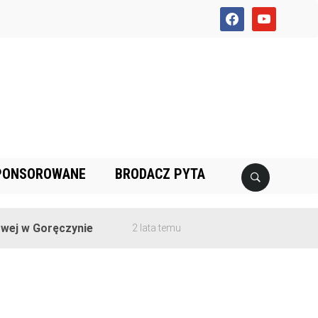
facebook
youtube
PONSOROWANE
BRODACZ PYTA
ej w Goręczynie
2 lata temu