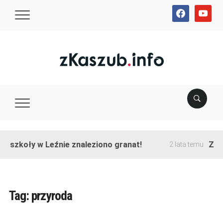
facebook
youtube
e szkoły w Leźnie znaleziono granat!
Zako
2 lata temu
Tag:
przyroda