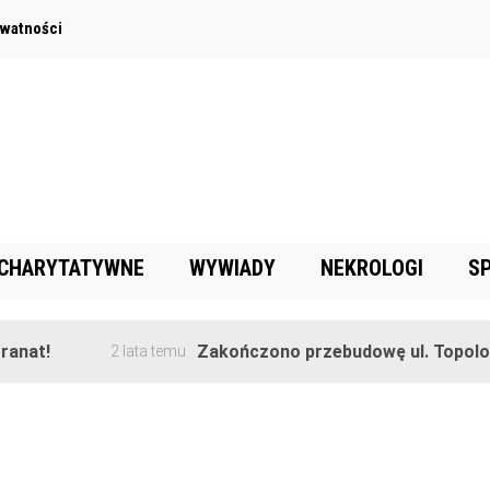
ywatności
 CHARYTATYWNE
WYWIADY
NEKROLOGI
S
anat!
Zakończono przebudowę ul. Topolowe
2 lata temu