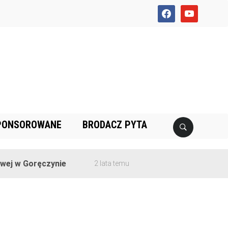
facebook
youtube
PONSOROWANE
BRODACZ PYTA
j w Goręczynie
2 lata temu