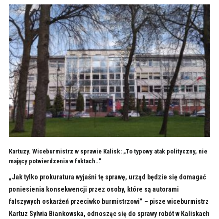
Kartuzy. Wiceburmistrz w sprawie Kalisk: „To typowy atak polityczny, nie
mający potwierdzenia w faktach…”
„Jak tylko prokuratura wyjaśni tę sprawę, urząd będzie się domagać
poniesienia konsekwencji przez osoby, które są autorami
fałszywych oskarżeń przeciwko burmistrzowi” – pisze wiceburmistrz
Kartuz Sylwia Biankowska, odnosząc się do sprawy robót w Kaliskach