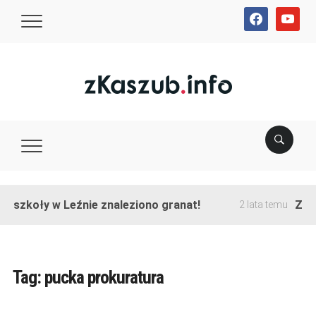
facebook
youtube
e szkoły w Leźnie znaleziono granat!
Zako
2 lata temu
Tag:
pucka prokuratura