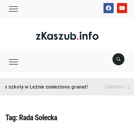
facebook
youtube
ie szkoły w Leźnie znaleziono granat!
Zak
2 lata temu
Tag:
Rada Sołecka