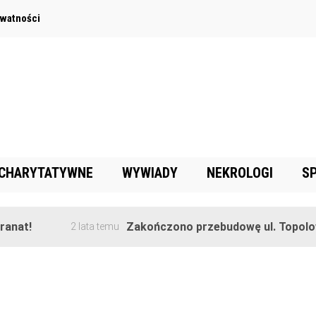
ywatności
 CHARYTATYWNE
WYWIADY
NEKROLOGI
S
nat!
Zakończono przebudowę ul. Topolowe
2 lata temu