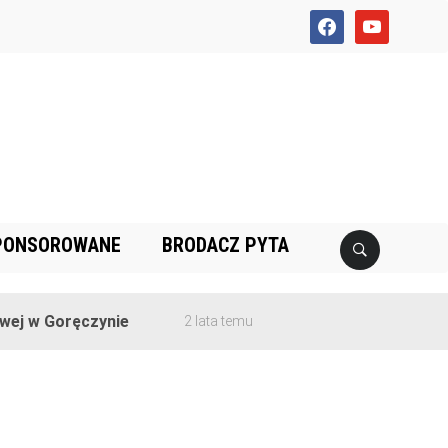
facebook
youtube
PONSOROWANE
BRODACZ PYTA
j w Goręczynie
2 lata temu