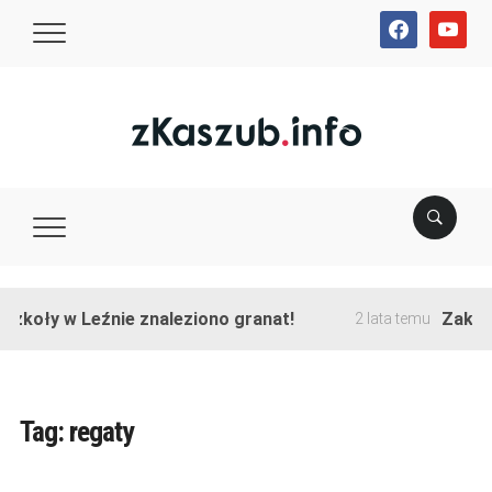
facebook
youtube
koły w Leźnie znaleziono granat!
Zakończo
2 lata temu
Tag:
regaty