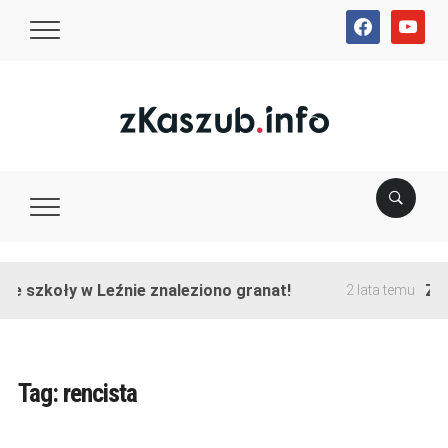
facebook
youtube
ie szkoły w Leźnie znaleziono granat!
Zak
2 lata temu
Tag:
rencista