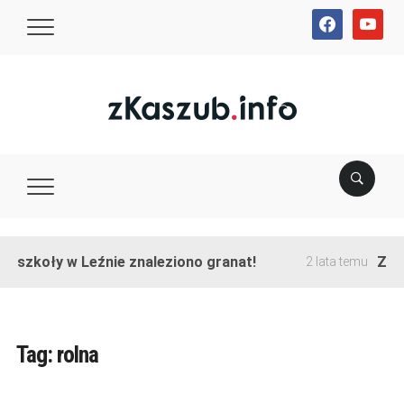
facebook
youtube
ie szkoły w Leźnie znaleziono granat!
Zako
2 lata temu
Tag:
rolna