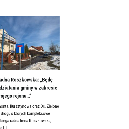
Radna Roszkowska: „Będę
działania gminy w zakresie
wojego rejonu…”
monta, Bursztynowa oraz Os. Zielone
 drogi, o których kompleksowe
biega radna Irena Roszkowska,
a […]