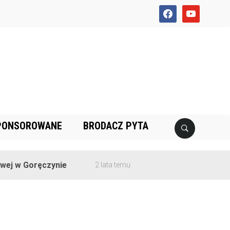
facebook
youtube
PONSOROWANE
BRODACZ PYTA
j w Goręczynie
2 lata temu