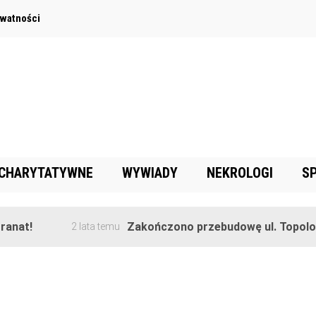
ywatności
 CHARYTATYWNE
WYWIADY
NEKROLOGI
S
nat!
Zakończono przebudowę ul. Topolowe
2 lata temu