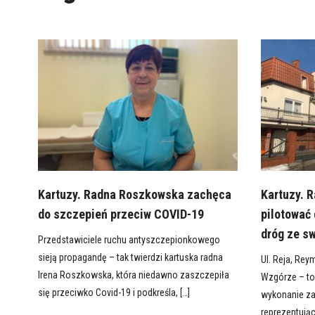
Kartuzy. Radna Roszkowska zachęca
Kartuzy. 
do szczepień przeciw COVID-19
pilotować 
dróg ze s
Przedstawiciele ruchu antyszczepionkowego
sieją propagandę – tak twierdzi kartuska radna
Ul. Reja, Rey
Irena Roszkowska, która niedawno zaszczepiła
Wzgórze – to
się przeciwko Covid-19 i podkreśla, […]
wykonanie za
reprezentując