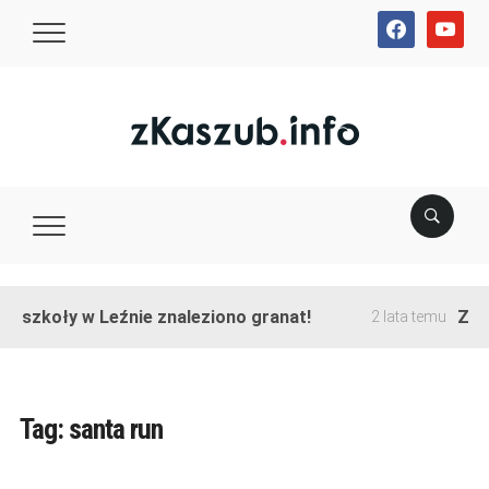
facebook
youtube
e szkoły w Leźnie znaleziono granat!
Zako
2 lata temu
Tag:
santa run