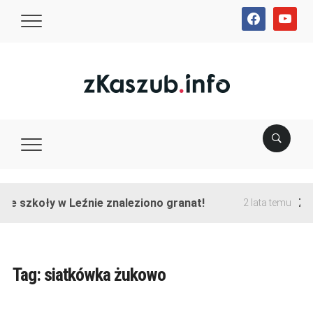
facebook
youtube
ie szkoły w Leźnie znaleziono granat!
Zak
2 lata temu
Tag:
siatkówka żukowo