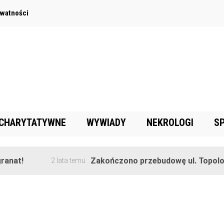
ywatności
 CHARYTATYWNE
WYWIADY
NEKROLOGI
S
nat!
Zakończono przebudowę ul. Topolowe
2 lata temu