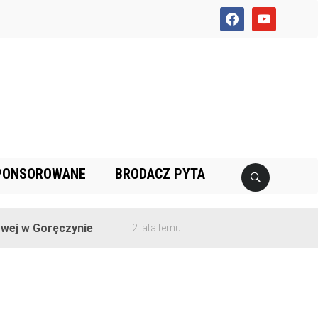
facebook
youtube
PONSOROWANE
BRODACZ PYTA
j w Goręczynie
2 lata temu