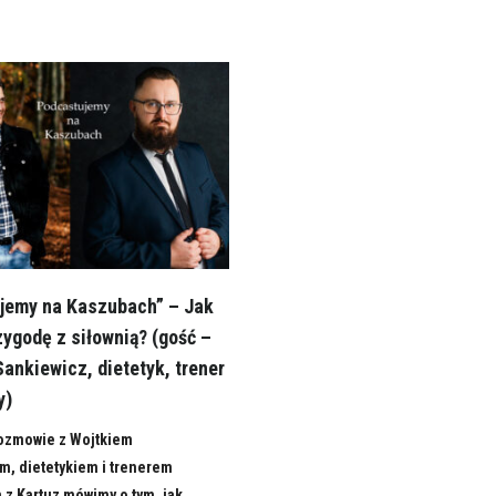
jemy na Kaszubach” – Jak
ygodę z siłownią? (gość –
ankiewicz, dietetyk, trener
y)
rozmowie z Wojtkiem
m, dietetykiem i trenerem
z Kartuz mówimy o tym, jak