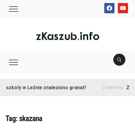
facebook
youtube
e szkoły w Leźnie znaleziono granat!
Zako
2 lata temu
Tag:
skazana