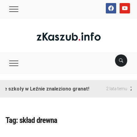
facebook
youtube
ie szkoły w Leźnie znaleziono granat!
Zak
2 lata temu
Tag:
skład drewna