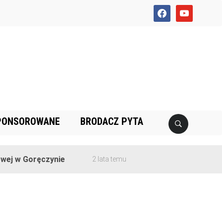
facebook
youtube
PONSOROWANE
BRODACZ PYTA
ej w Goręczynie
2 lata temu