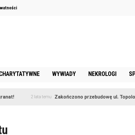
ywatności
 CHARYTATYWNE
WYWIADY
NEKROLOGI
S
anat!
Zakończono przebudowę ul. Topolow
2 lata temu
tu