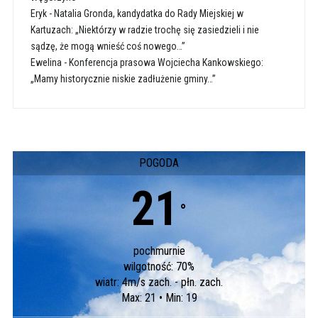
Eryk
-
Natalia Gronda, kandydatka do Rady Miejskiej w
Kartuzach: „Niektórzy w radzie trochę się zasiedzieli i nie
sądzę, że mogą wnieść coś nowego…”
Ewelina
-
Konferencja prasowa Wojciecha Kankowskiego:
„Mamy historycznie niskie zadłużenie gminy…”
POGODA
21
°
pochmurnie
wilgotność: 70%
wiatr: 4m/s zach. - płn. zach.
Max: 21 • Min: 19