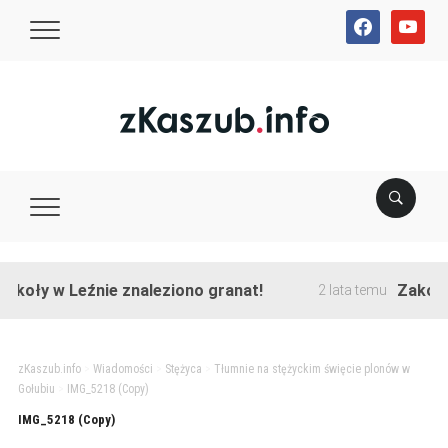
facebook
youtube
koły w Leźnie znaleziono granat!
Zakończo
2 lata temu
zKaszub.info
>
Wiadomości
>
Stężyca
>
Tłumnie na stężyckim święcie plonów w
Gołubiu
>
IMG_5218 (Copy)
IMG_5218 (Copy)