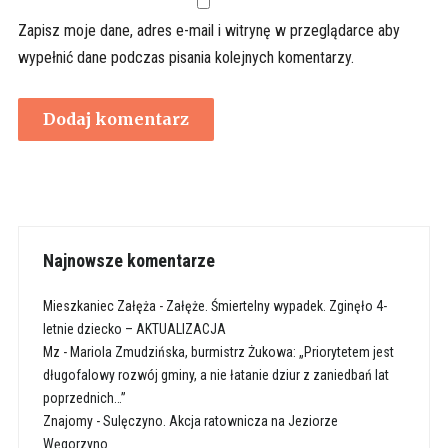
Zapisz moje dane, adres e-mail i witrynę w przeglądarce aby
wypełnić dane podczas pisania kolejnych komentarzy.
Najnowsze komentarze
Mieszkaniec Załęża
-
Załęże. Śmiertelny wypadek. Zginęło 4-
letnie dziecko – AKTUALIZACJA
Mz
-
Mariola Zmudzińska, burmistrz Żukowa: „Priorytetem jest
długofalowy rozwój gminy, a nie łatanie dziur z zaniedbań lat
poprzednich…”
Znajomy
-
Sulęczyno. Akcja ratownicza na Jeziorze
Węgorzyno