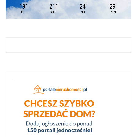
19
21
24
29
°
°
°
°
PT
SOB
ND
PON