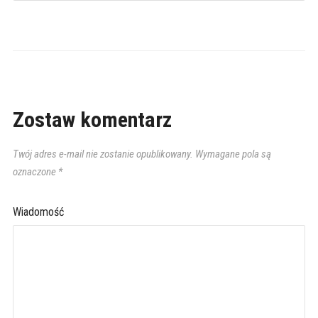
Zostaw komentarz
Twój adres e-mail nie zostanie opublikowany.
Wymagane pola są
oznaczone
*
Wiadomość