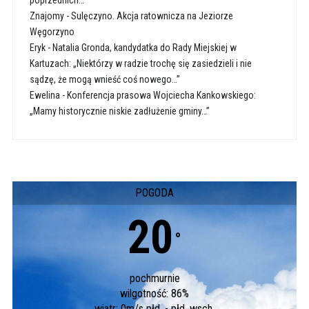
poprzednich…”
Znajomy
-
Sulęczyno. Akcja ratownicza na Jeziorze
Węgorzyno
Eryk
-
Natalia Gronda, kandydatka do Rady Miejskiej w
Kartuzach: „Niektórzy w radzie trochę się zasiedzieli i nie
sądzę, że mogą wnieść coś nowego…”
Ewelina
-
Konferencja prasowa Wojciecha Kankowskiego:
„Mamy historycznie niskie zadłużenie gminy…”
POGODA
20
°
pochmurnie
wilgotność: 86%
wiatr: 0m/s płd. - płd. wsch.