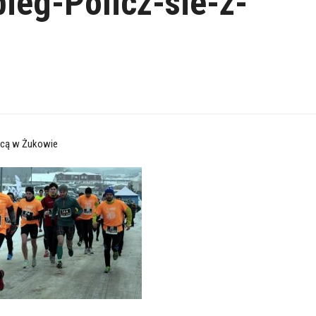
eg-Policz-sie-z-
zycą w Żukowie