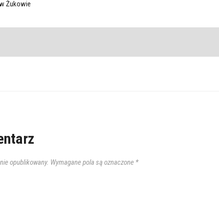
ą w Żukowie
ntarz
anie opublikowany.
Wymagane pola są oznaczone
*