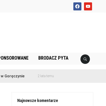
facebook
youtube
PONSOROWANE
BRODACZ PYTA
czynie
2 lata temu
Najnowsze komentarze