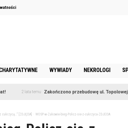
ywatności
 CHARYTATYWNE
WYWIADY
NEKROLOGI
S
Zakończono przebudowę ul. Topolowej w Gorę
2 lata temu
z cukrzycą…” [ZDJĘCIA]
>
WOSP-w-Zukowie-bieg-Policz-sie-z-cukrzyca-ZDJECIA