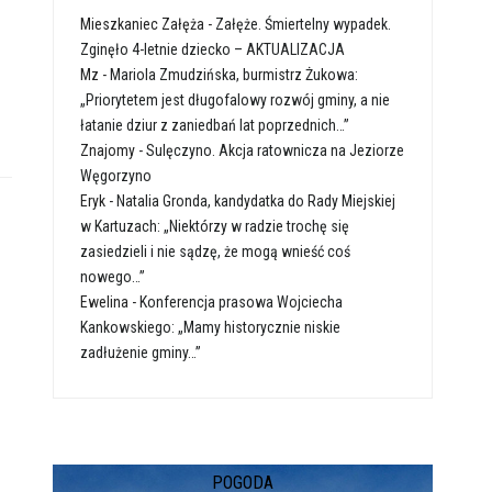
Mieszkaniec Załęża
-
Załęże. Śmiertelny wypadek.
Zginęło 4-letnie dziecko – AKTUALIZACJA
Mz
-
Mariola Zmudzińska, burmistrz Żukowa:
„Priorytetem jest długofalowy rozwój gminy, a nie
łatanie dziur z zaniedbań lat poprzednich…”
Znajomy
-
Sulęczyno. Akcja ratownicza na Jeziorze
Węgorzyno
Eryk
-
Natalia Gronda, kandydatka do Rady Miejskiej
w Kartuzach: „Niektórzy w radzie trochę się
zasiedzieli i nie sądzę, że mogą wnieść coś
nowego…”
Ewelina
-
Konferencja prasowa Wojciecha
Kankowskiego: „Mamy historycznie niskie
zadłużenie gminy…”
POGODA