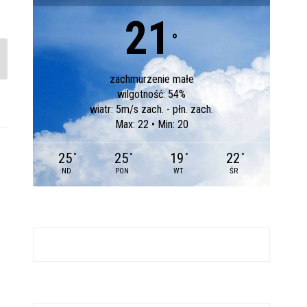
21
°
zachmurzenie małe
wilgotność: 54%
wiatr: 5m/s zach. - płn. zach.
Max: 22 • Min: 20
25
25
19
22
°
°
°
°
ND
PON
WT
ŚR