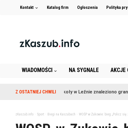
Kontakt
Katalog firm
Ogłoszenia
Polityka pr
WIADOMOŚCI
NA SYGNALE
AKCJE
Z OSTATNIEJ CHWILI
Na terenie szkoły w Leźnie znaleziono granat!
zKaszub.info
>
Sport
>
Biegi na Kaszubach
>
WOŚP w Żukowie: bieg „Policz się 