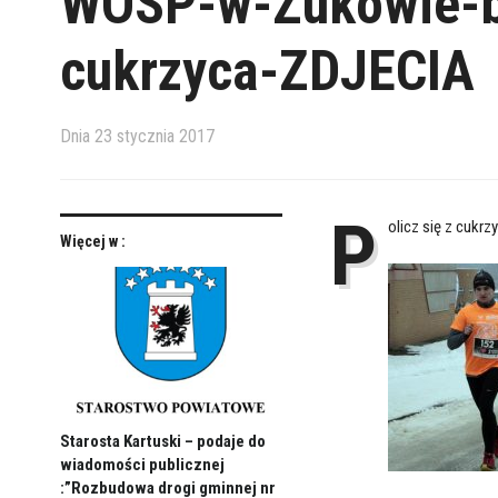
WOSP-w-Zukowie-bi
cukrzyca-ZDJECIA
Dnia
23 stycznia 2017
P
olicz się z cukr
Więcej w :
Starosta Kartuski – podaje do
wiadomości publicznej
:”Rozbudowa drogi gminnej nr