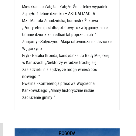
Mieszkaniec Załęża
-
Załęże. Śmiertelny wypadek.
Zginęło 4-letnie dziecko – AKTUALIZACJA
Mz
-
Mariola Zmudzińska, burmistrz Żukowa:
„Priorytetem jest długofalowy rozwój gminy, a nie
łatanie dziur z zaniedbań lat poprzednich…”
Znajomy
-
Sulęczyno. Akcja ratownicza na Jeziorze
Węgorzyno
Eryk
-
Natalia Gronda, kandydatka do Rady Miejskiej
w Kartuzach: „Niektórzy w radzie trochę się
zasiedzieli i nie sądzę, że mogą wnieść coś
nowego…”
Ewelina
-
Konferencja prasowa Wojciecha
Kankowskiego: „Mamy historycznie niskie
zadłużenie gminy…”
POGODA