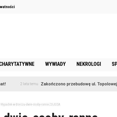
ywatności
 CHARYTATYWNE
WYWIADY
NEKROLOGI
S
Zakończono przebudowę ul. Topolowej w Gorę
2 lata temu
>
Wypadek-w-Borczu-dwie-osoby-ranne-ZDJECIA