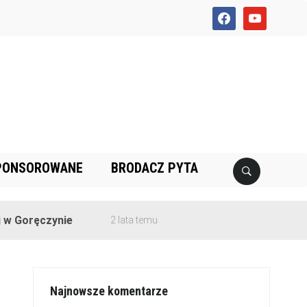
facebook
youtube
PONSOROWANE
BRODACZ PYTA
czynie
2 lata temu
Najnowsze komentarze