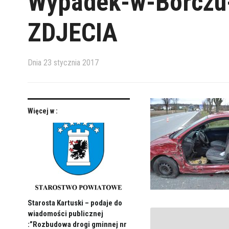
Wypadek-w-Borczu-
ZDJECIA
Dnia
23 stycznia 2017
Więcej w :
Starosta Kartuski – podaje do
wiadomości publicznej
:”Rozbudowa drogi gminnej nr