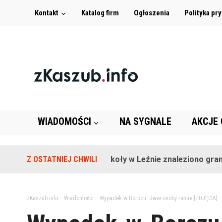
Kontakt
Katalog firm
Ogłoszenia
Polityka pr
WIADOMOŚCI
NA SYGNALE
AKCJE
Z OSTATNIEJ CHWILI
Na terenie szkoły w Leźnie znaleziono granat!
zKaszub.info
>
Wiadomości
>
Wypadek w Borczu: dwie osoby ranne [ZDJĘCIA]