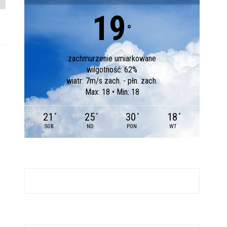
19
°
zachmurzenie umiarkowane
wilgotność: 62%
wiatr: 7m/s zach. - płn. zach.
Max: 18 • Min: 18
21
25
30
18
°
°
°
°
SOB
ND
PON
WT