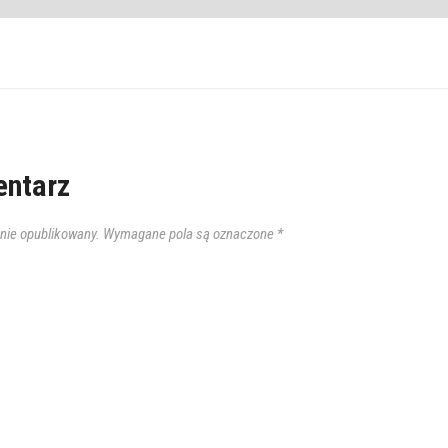
ntarz
anie opublikowany.
Wymagane pola są oznaczone
*