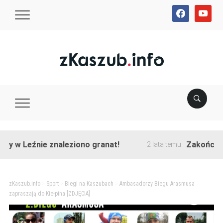
facebook
youtube
Leźnie znaleziono granat!
Zakończono prze
2 lata temu
zKaszub.info
>
Sport
>
Biegi na Kaszubach
>
Ambasadorzy Biegu Arasmusa
zapraszają do Kiełpina [ZDJĘCIA]