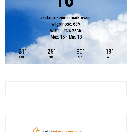
16
°
zachmurzenie umiarkowane
wilgotność: 68%
wiatr: 5m/s zach.
Max: 15 • Min: 13
21
25
30
18
°
°
°
°
SOB
ND
PON
WT