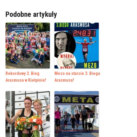
Podobne artykuły
Rekordowy 3. Bieg
Mezo na starcie 3. Biegu
Arasmusa w Kiełpinie!
Arasmusa!