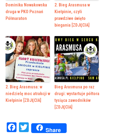
Dominika Nowakowska
2. Bieg Arasmusa w
druga w PKO Poznań
Kiełpinie, czyli
Półmaraton
prawdziwe święto
biegania [ZDJĘCIA]
2. Bieg Arasmusa: w
Bieg Arasmusa po raz
niedzielę moc atrakcji w
drugi: wystartuje półtora
Kiełpinie [ZDJĘCIA]
tysiąca zawodników
[ZDJĘCIA]
Facebook
Twitter
Share