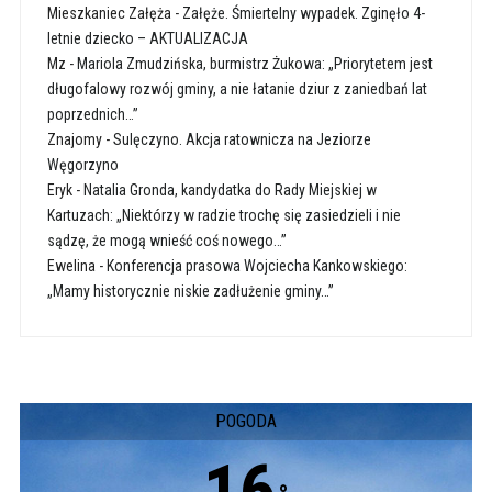
Mieszkaniec Załęża
-
Załęże. Śmiertelny wypadek. Zginęło 4-
letnie dziecko – AKTUALIZACJA
Mz
-
Mariola Zmudzińska, burmistrz Żukowa: „Priorytetem jest
długofalowy rozwój gminy, a nie łatanie dziur z zaniedbań lat
poprzednich…”
Znajomy
-
Sulęczyno. Akcja ratownicza na Jeziorze
Węgorzyno
Eryk
-
Natalia Gronda, kandydatka do Rady Miejskiej w
Kartuzach: „Niektórzy w radzie trochę się zasiedzieli i nie
sądzę, że mogą wnieść coś nowego…”
Ewelina
-
Konferencja prasowa Wojciecha Kankowskiego:
„Mamy historycznie niskie zadłużenie gminy…”
POGODA