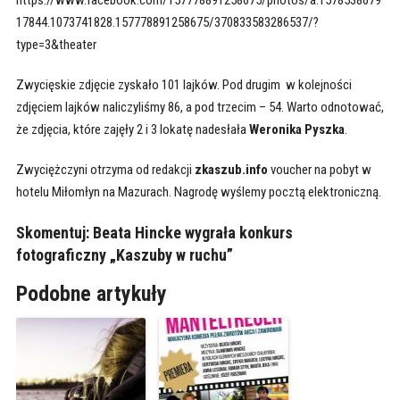
17844.1073741828.157778891258675/370833583286537/?
type=3&theater
Zwycięskie zdjęcie zyskało 101 lajków. Pod drugim w kolejności
zdjęciem lajków naliczyliśmy 86, a pod trzecim – 54. Warto odnotować,
że zdjęcia, które zajęły 2 i 3 lokatę nadesłała
Weronika Pyszka
.
Zwyciężczyni otrzyma od redakcji
zkaszub.info
voucher na pobyt w
hotelu Miłomłyn na Mazurach. Nagrodę wyślemy pocztą elektroniczną.
Skomentuj:
Beata Hincke wygrała konkurs
fotograficzny „Kaszuby w ruchu”
Podobne artykuły