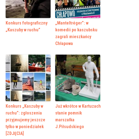
Konkurs fotograficzny
„Manteltréger”: w
„Kaszuby w ruchu”
komedii po kaszubsku
zagrali mieszkańcy
Chłapowa
Konkurs „Kaszuby w
Już wkrótce w Kartuzach
ruchu”: zgłoszenia
stanie pomnik
przyjmujemy jeszcze
marszałka
tylko w poniedziałek
J.Piłsudskiego
[ZDJĘCIA]