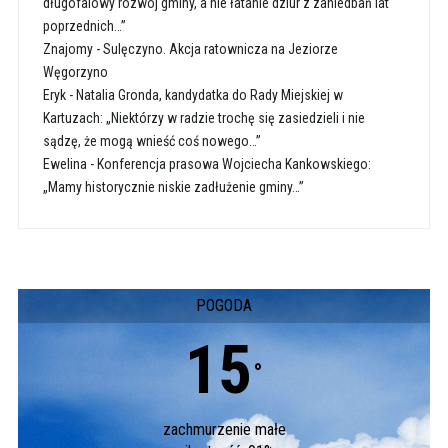
długofalowy rozwój gminy, a nie łatanie dziur z zaniedbań lat
poprzednich…”
Znajomy
-
Sulęczyno. Akcja ratownicza na Jeziorze
Węgorzyno
Eryk
-
Natalia Gronda, kandydatka do Rady Miejskiej w
Kartuzach: „Niektórzy w radzie trochę się zasiedzieli i nie
sądzę, że mogą wnieść coś nowego…”
Ewelina
-
Konferencja prasowa Wojciecha Kankowskiego:
„Mamy historycznie niskie zadłużenie gminy…”
POGODA
15
°
zachmurzenie małe