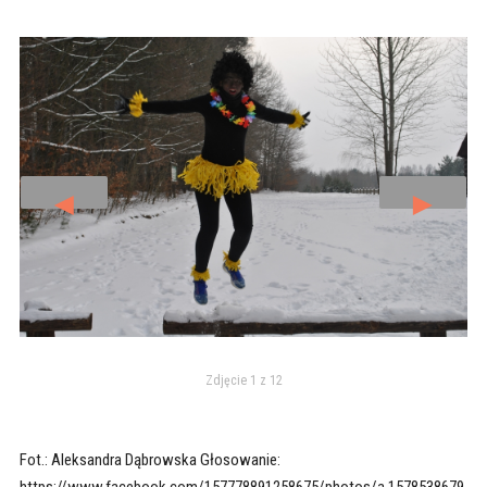
◄
►
Zdjęcie 1 z 12
Fot.: Aleksandra Dąbrowska Głosowanie:
https://www.facebook.com/157778891258675/photos/a.1578538679