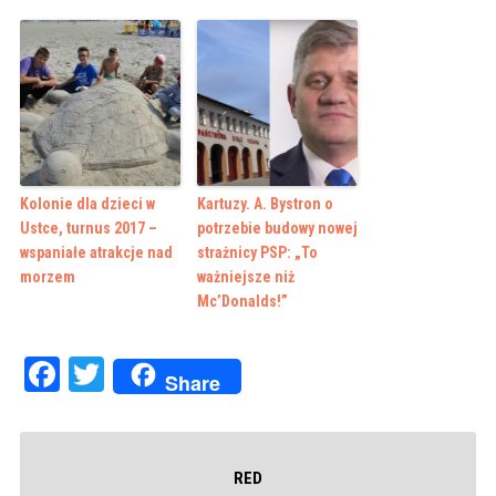
Kolonie dla dzieci w
Kartuzy. A. Bystron o
Ustce, turnus 2017 –
potrzebie budowy nowej
wspaniałe atrakcje nad
strażnicy PSP: „To
morzem
ważniejsze niż
Mc’Donalds!”
Facebook
Twitter
Share
RED