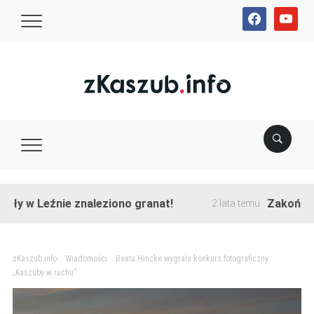
facebook
youtube
 w Leźnie znaleziono granat!
Zakończono p
2 lata temu
zKaszub.info
>
Wiadomości
>
Beata Hincke wygrała konkurs fotograficzny
„Kaszuby w ruchu”