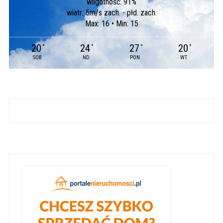
wilgotność: 91%
wiatr: 5m/s zach. - płd. zach.
Max: 16 • Min: 15
20
24
27
20
°
°
°
°
SOB
ND
PON
WT