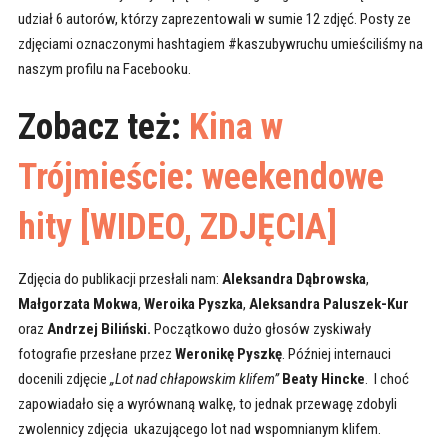
udział 6 autorów, którzy zaprezentowali w sumie 12 zdjęć. Posty ze
zdjęciami oznaczonymi hashtagiem #kaszubywruchu umieściliśmy na
naszym profilu na Facebooku.
Zobacz też:
Kina w
Trójmieście: weekendowe
hity [WIDEO, ZDJĘCIA]
Zdjęcia do publikacji przesłali nam:
Aleksandra Dąbrowska
,
Małgorzata Mokwa
,
Weroika Pyszka
,
Aleksandra Paluszek-Kur
oraz
Andrzej Biliński.
Początkowo dużo głosów zyskiwały
fotografie przesłane przez
Weronikę Pyszkę
. Później internauci
docenili zdjęcie
„Lot nad chłapowskim klifem”
Beaty Hincke
. I choć
zapowiadało się a wyrównaną walkę, to jednak przewagę zdobyli
zwolennicy zdjęcia ukazującego lot nad wspomnianym klifem.